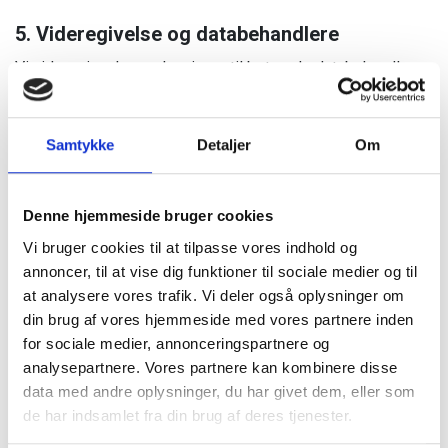
5. Videregivelse og databehandlere
Vi videregiver kun oplysninger til betroede databehandlere
under indgåede databehandleraftaler:
Microsoft Teams (OneDrive, Forms, e-mail og
Samtykke
Detaljer
Om
nyhedsbreve)
e-conomic (regnskabssystem)
Conventus (medlemsdatabase)
Denne hjemmeside bruger cookies
Dynamicweb (e-commerce)
Vi bruger cookies til at tilpasse vores indhold og
Brevo (nyhedsbrev)
annoncer, til at vise dig funktioner til sociale medier og til
Webhost og IT-løsninger
at analysere vores trafik. Vi deler også oplysninger om
din brug af vores hjemmeside med vores partnere inden
Data opbevares primært i EU/EØS. Ved overførsel til
for sociale medier, annonceringspartnere og
tredjelande sikres det, at der er et tilstrækkeligt
analysepartnere. Vores partnere kan kombinere disse
beskyttelsesniveau.
data med andre oplysninger, du har givet dem, eller som
de har indsamlet fra din brug af deres tjenester.
6. Datasikkerhed