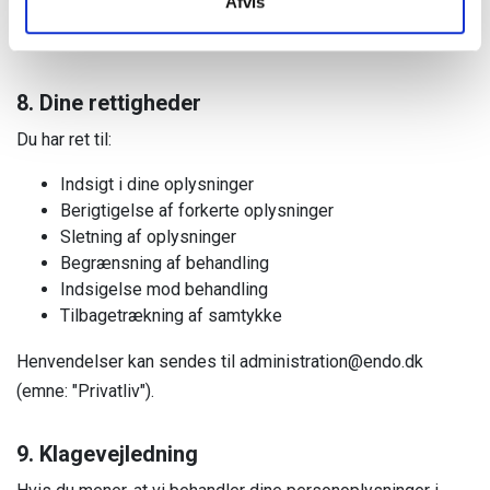
Afvis
Se detaljer i vores cookiedeklaration (opdateres
kvartalsvis).
8. Dine rettigheder
Du har ret til:
Indsigt i dine oplysninger
Berigtigelse af forkerte oplysninger
Sletning af oplysninger
Begrænsning af behandling
Indsigelse mod behandling
Tilbagetrækning af samtykke
Henvendelser kan sendes til administration@endo.dk
(emne: "Privatliv").
9. Klagevejledning