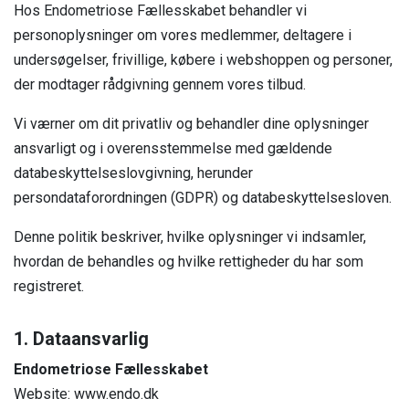
Hos Endometriose Fællesskabet behandler vi
Liv, identitet og relationer
Jeg er leder, arbejdsgiver eller HR
Fertilitet
personoplysninger om vores medlemmer, deltagere i
Fjernelse af livmoderen
Podcast
Events
Jeg er kollega
undersøgelser, frivillige, købere i webshoppen og personer,
Forskning
Fertilitet
der modtager rådgivning gennem vores tilbud.
Erhvervssponsor
Litteratur og links
Jeg er fagforening
Om os
Vi værner om dit privatliv og behandler dine oplysninger
Fællesskab og events
Jeg er jobcenter
ansvarligt og i overensstemmelse med gældende
Nyheder
FAQ
databeskyttelseslovgivning, herunder
Medlemslogin
persondataforordningen (GDPR) og databeskyttelsesloven.
Kontakt os
Denne politik beskriver, hvilke oplysninger vi indsamler,
hvordan de behandles og hvilke rettigheder du har som
registreret.
1. Dataansvarlig
Endometriose Fællesskabet
Website: www.endo.dk