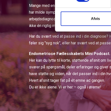
Mange med endometriose kan føle, at de ikke p
har milde symptomer, andre svære. Nogle har e
Afvis
arbejdsdiagnose. Uanset symptombillede er din
ikke én rigtig måde at have endometriose på.
Har du svært ved at passe ind i din diagnose? 
føler sig "syg nok", eller har svært ved at pas
Endometriose Fællesskabets Mini Podcast.
Her kan du lytte til korte, støttende afsnit om 
svarer på spørgsmål, deler erfaringer og giver sm
have støtte og viden, når det passer ind i din h
Hvert afsnit tager fat på ét emne ad gangen.
Du er ikke alene. Vi er her – også i ørerne!