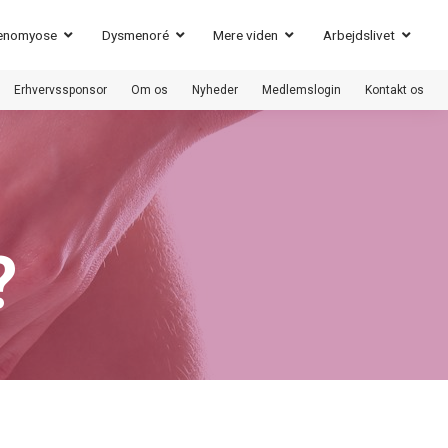
enomyose
Dysmenoré
Mere viden
Arbejdslivet
Erhvervssponsor
Om os
Nyheder
Medlemslogin
Kontakt os
?