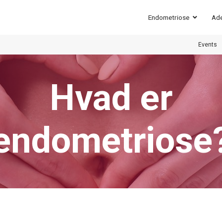
Endometriose
Ad
Events
Hvad er
endometriose