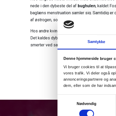
nede i den dybeste del af
bughulen
, kaldet Fo
baglæns menstruation samler sig. Samtidig er d
af østrogen, som udskilles fra æggestokkens o
Hos andre kvinder vokser endometriosen nede
Det kaldes dybt infiltrerende endometriose. Sæ
Samtykke
smerter ved samleje.
Denne hjemmeside bruger c
Vi bruger cookies til at tilpas
vores trafik. Vi deler også 
annonceringspartnere og anal
dem, eller som de har indsaml
Samtykkevalg
Nødvendig