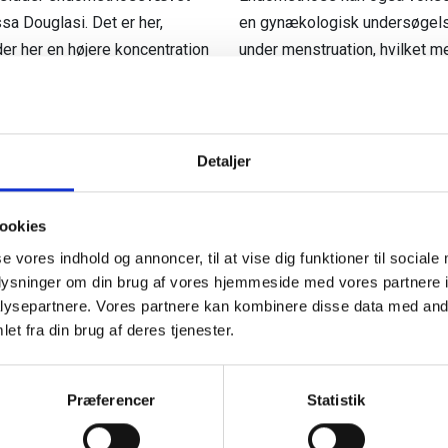
ssa Douglasi. Det er her,
en gynækologisk undersøgels
er her en højere koncentration
under menstruation, hvilket m
verflade.
På æggestokkene
kan endom
 i vævet
under bughinden
.
imens det på blæren kan giv
rligt denne type kan give
menstruation. Det er mindre h
Detaljer
bughulen på f.eks.
tyktarmen
Endometriose ved tarm og bl
ookies
landsdelsfunktioner - Aarhus 
se vores indhold og annoncer, til at vise dig funktioner til sociale
oplysninger om din brug af vores hjemmeside med vores partnere i
ysepartnere. Vores partnere kan kombinere disse data med andr
et fra din brug af deres tjenester.
Præferencer
Statistik