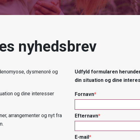
res nyhedsbrev
 adenomyose, dysmenoré og
Udfyld formularen herunder 
din situation og dine intere
tuation og dine interesser
Fornavn
mner, arrangementer og nyt fra
Efternavn
n.
E-mail