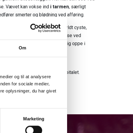
e. Vævet kan vokse ind
i tarmen
, særligt
edfører smerter og blødning ved afføring.
etriose udvikle sig til en blodfyldt cyste,
e fornemmelse af blærebetændelse ved
yppigt, at endometriose sætter sig oppe i
Om
 eller tyndtarmen
.
ære behandles kun ved de to
Universitetshospital og Rigshospitalet.
 medier og til at analysere
nden for sociale medier,
e oplysninger, du har givet
Marketing