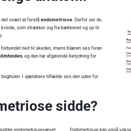
 det svært at forstå
endometriose
. Derfor ser du
 kvinde, som strækker sig fra bækkenet og op til
e.
orbundet ned til skeden, imens blæren ses foran
slimhinden
, og den har afgørende betydning for
 bughulen. I sjældnere tilfælde ses den uden for
metriose sidde?
e sidder endometriosevævet
Endometriose kan også voks