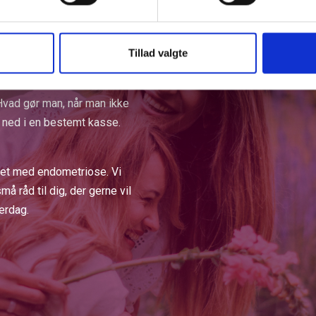
asser ind i diagnosen. Nogle
n sikker diagnose, andre en
Tillad valgte
 oplevelse gyldig. Der findes
Hvad gør man, når man ikke
se ned i en bestemt kasse.
livet med endometriose. Vi
å råd til dig, der gerne vil
verdag.