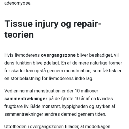
adenomyose.
Liv, identitet og relationer
Jeg er leder, arbejdsgiver eller HR
Fertilitet
Fjernelse af livmoderen
Podcast
Events
Jeg er kollega
Tissue injury og repair-
Forskning
Fertilitet
Erhvervssponsor
Litteratur og links
Jeg er fagforening
teorien
Om os
Fællesskab og events
Jeg er jobcenter
Nyheder
FAQ
Hvis livmoderens
overgangszone
bliver beskadiget, vil
Medlemslogin
dens funktion blive ødelagt. En af de mere naturlige former
Kontakt os
for skader kan opstå gennem menstruation, som faktisk er
en stor belastning for livmoderens indre lag.
Ved en normal menstruation er der 10 millioner
sammentrækninger
på de første 10 år af en kvindes
frugtbare liv. Både mønstret, hyppigheden og styrken af
sammentrækninger ændres dermed gennem tiden.
Utætheden i overgangszonen tillader, at moderkagen