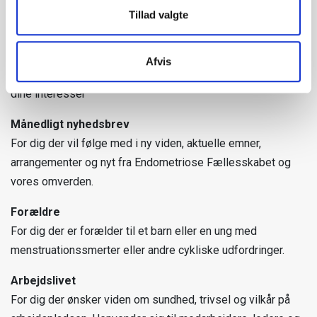
Tillad valgte
Få viden, støtte og indsigt om endometriose, adenomyose,
dysmenoré og menstruation.
Afvis
Vælg de nyhedsbreve, der passer til dig, din situation og
dine interesser
Månedligt nyhedsbrev
For dig der vil følge med i ny viden, aktuelle emner,
arrangementer og nyt fra Endometriose Fællesskabet og
vores omverden.
Forældre
For dig der er forælder til et barn eller en ung med
menstruationssmerter eller andre cykliske udfordringer.
Arbejdslivet
For dig der ønsker viden om sundhed, trivsel og vilkår på