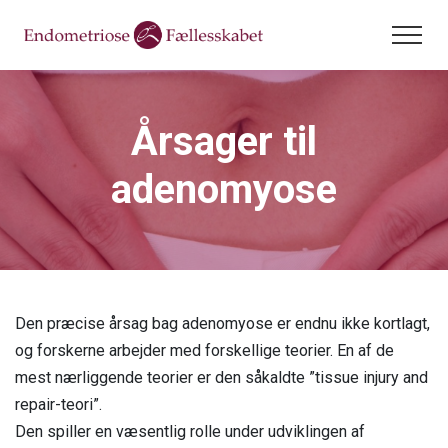
Endometriose
Årsager til
Endometriose
Adenomyose
adenomyose
Om endometriose
Adenomyose
Dysmenoré
Udvikling af endometriose
Om adenomyose
Dysmenoré
Mere viden
Symptomer
Årsager
Hvad er menstruation
Mere viden
Arbejdslivet
Vejen gennem udredning
Adenomyose og endometriose
Den præcise årsag bag adenomyose er endnu ikke kortlagt,
Menstruation og smerter
Pårørende og fagpersoner
Arbejdslivet
Donation
og forskerne arbejder med forskellige teorier. En af de
Diagnosticering
Symptomer
Primær og sekundær dysmenoré
Krop & sundhed
mest nærliggende teorier er den såkaldte ”tissue injury and
Jeg lever med symptomer
Vejen til den rette behandling
Bliv medlem
Diagnose
repair-teori”.
Hvornår skal man reagere?
Rettigheder
Jeg er selvstændig
Den spiller en væsentlig rolle under udviklingen af
Behandling
Behandling
Rådgivning