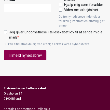
Hjælp mig som forælder
Viden om arbejdslivet
De tre nyhedsbreve indeholder
forskellig information afhængig af
emne.
Jeg giver Endometriose Fællesskabet lov til at sende mig e-
mails
Du kan altid afmelde dig ved at følge linket i vores nyhedsbreve.
Tilmeld nyhedsbrev
Endometriose Fællesskabet
Gravhøjen 34
7190 Billund
Kontakt Endometriose Fællesska