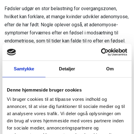
Fødsler udgør en stor belastning for overgangszonen,
hvilket kan forklare, at mange kvinder udvikler adenomyose,
efter de har født. Nogle oplever også, at adenomyose-
symptomer forværres efter en fødsel i modsætning til
endometriose, som til tider kan falde til ro efter en fødsel.
Opsummeret betyder det altså, at gentagne skader på
overgangszonen fører til øget lokalt østrogen, der fører til
Samtykke
Detaljer
Om
hyppigere sammentrækninger i livmoderen, som igen fører
til større skader, som igen fører til øget østrogent niveau for
at reparere og så videre.
Denne hjemmeside bruger cookies
Præcis årsag til udvikling af adenomyose er ikke kendt på
Vi bruger cookies til at tilpasse vores indhold og
annoncer, til at vise dig funktioner til sociale medier og til
nuværende tidspunkt.
at analysere vores trafik. Vi deler også oplysninger om
din brug af vores hjemmeside med vores partnere inden
for sociale medier, annonceringspartnere og
Andre teorier