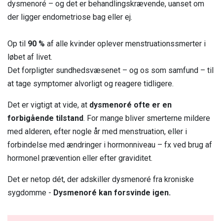
dysmenoré – og det er behandlingskrævende, uanset om
Liv, identitet og relationer
Jeg er leder, arbejdsgiver eller HR
Fertilitet
der ligger endometriose bag eller ej.
Fjernelse af livmoderen
Podcast
Events
Jeg er kollega
Forskning
Fertilitet
Op til
90 %
af alle kvinder oplever menstruationssmerter i
Erhvervssponsor
Litteratur og links
Jeg er fagforening
løbet af livet.
Om os
Fællesskab og events
Det forpligter sundhedsvæsenet – og os som samfund – til
Jeg er jobcenter
Nyheder
at tage symptomer alvorligt og reagere tidligere.
FAQ
Medlemslogin
Det er vigtigt at vide, at
dysmenoré ofte er en
Kontakt os
forbigående tilstand
. For mange bliver smerterne mildere
med alderen, efter nogle år med menstruation, eller i
forbindelse med ændringer i hormonniveau – fx ved brug af
hormonel prævention eller efter graviditet.
Det er netop dét, der adskiller dysmenoré fra kroniske
sygdomme -
Dysmenoré kan forsvinde igen.