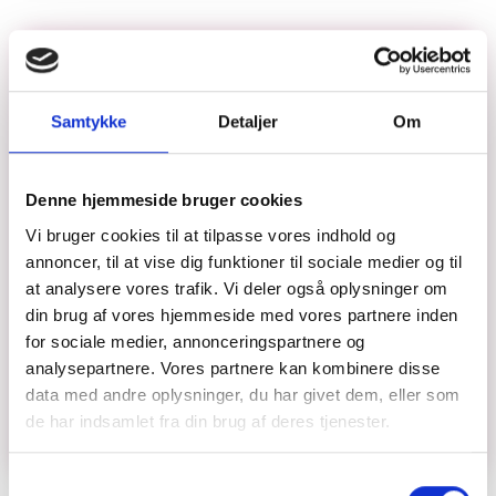
endometriose eller adenomyose.
Samtykke
Detaljer
Om
Denne hjemmeside bruger cookies
Vi bruger cookies til at tilpasse vores indhold og
annoncer, til at vise dig funktioner til sociale medier og til
at analysere vores trafik. Vi deler også oplysninger om
din brug af vores hjemmeside med vores partnere inden
for sociale medier, annonceringspartnere og
analysepartnere. Vores partnere kan kombinere disse
Menstruation og smerter
data med andre oplysninger, du har givet dem, eller som
Menstruationssmerter er almindelige. Læs om hvad
de har indsamlet fra din brug af deres tjenester.
der er normalt, hvorfor smerter opstår, og hvornår
ubehag betragtes som en del af kroppens naturlige
Samtykkevalg