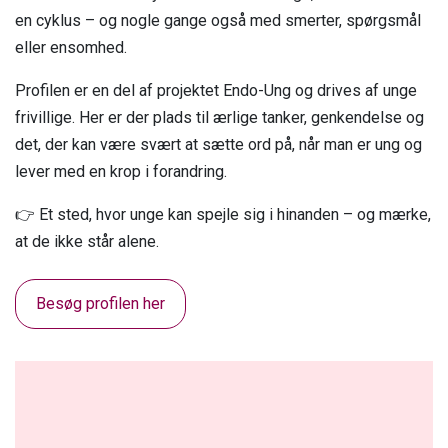
Liv, identitet og relationer
en cyklus – og nogle gange også med smerter, spørgsmål
Jeg er leder, arbejdsgiver eller HR
Fertilitet
Fjernelse af livmoderen
eller ensomhed.
Podcast
Events
Jeg er kollega
Forskning
Fertilitet
Profilen er en del af projektet Endo-Ung og drives af unge
Erhvervssponsor
Litteratur og links
Jeg er fagforening
frivillige. Her er der plads til ærlige tanker, genkendelse og
Om os
Fællesskab og events
det, der kan være svært at sætte ord på, når man er ung og
Jeg er jobcenter
Nyheder
lever med en krop i forandring.
FAQ
Medlemslogin
👉 Et sted, hvor unge kan spejle sig i hinanden – og mærke,
Kontakt os
at de ikke står alene.
Besøg profilen her