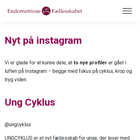
Endometriose
Nyt på instagram
Endometriose
Adenomyose
Om endometriose
Adenomyose
Dysmenoré
Vi er glade for at kunne dele, at
to nye profiler
er gået i
Udvikling af endometriose
luften på Instagram – begge med fokus på cyklus, krop og
Om adenomyose
Dysmenoré
Mere viden
tryg viden.
Symptomer
Årsager
Hvad er menstruation
Mere viden
Arbejdslivet
Vejen gennem udredning
Ung Cyklus
Adenomyose og endometriose
Menstruation og smerter
Pårørende og fagpersoner
Arbejdslivet
Donation
Diagnosticering
Symptomer
Primær og sekundær dysmenoré
Krop & sundhed
Jeg lever med symptomer
Vejen til den rette behandling
Bliv medlem
@ungcyklus
Diagnose
Hvornår skal man reagere?
Rettigheder
Jeg er selvstændig
Behandling
UNGCYKLUS er et nyt fællesskab for unge, der lever med
Behandling
Rådgivning