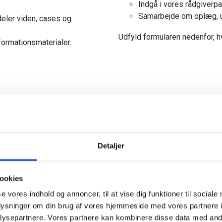
Indgå i vores rådgiverpa
Samarbejde om oplæg, un
deler viden, cases og
Udfyld formularen nedenfor, hv
ormationsmaterialer.
 bidrage?
Detaljer
erfaringer og sundhedssystemet – og vi har brug for din fagligh
ookies
se vores indhold og annoncer, til at vise dig funktioner til sociale
oplysninger om din brug af vores hjemmeside med vores partnere i
ysepartnere. Vores partnere kan kombinere disse data med andr