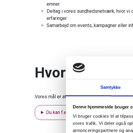
emner.
Deltag i vores sundhedsnetværk, hvor vi 
erfaringer.
Samarbejd om events, kampagner eller inf
Hvordan kan du
Samtykke
Vores mål er at bygge bro mellem patienternes 
Denne hjemmeside bruger c
Du kan f.eks. bidrage med...
Vi bruger cookies til at tilpas
vores trafik. Vi deler også 
annonceringspartnere og anal