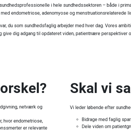
ndhedsprofessionelle i hele sundhedssektoren – både i primær
ever med endometriose, adenomyose og menstruationsrelaterede li
svar, du som sundhedsfaglig arbejder med hver dag. Vores ambition
ig give dig adgang til opdateret viden, patientnære perspektiver
forskel?
Skal vi s
rådgivning, netværk og
Vi leder løbende efter sundhe
Bidrage med faglig spar
ser, hvor endometriose,
Dele viden om patientgr
ionssmerter er relevante