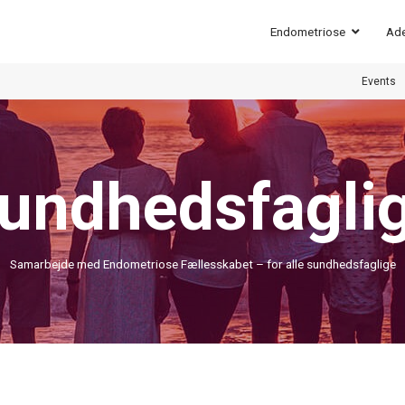
Endometriose
Ad
Events
undhedsfagli
Samarbejde med Endometriose Fællesskabet – for alle sundhedsfaglige