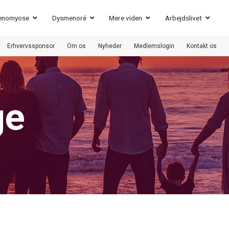
enomyose
Dysmenoré
Mere viden
Arbejdslivet
Erhvervssponsor
Om os
Nyheder
Medlemslogin
Kontakt os
ge