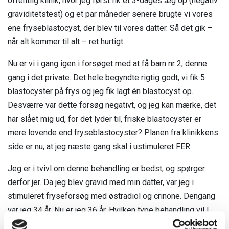
offentlig klinik, hvor jeg først fik et 3-dages æg op (negativ
Liv, identitet og relationer
Jeg er leder, arbejdsgiver eller HR
graviditetstest) og et par måneder senere brugte vi vores
Fertilitet
Fjernelse af livmoderen
ene fryseblastocyst, der blev til vores datter. Så det gik –
Podcast
Events
Jeg er kollega
Forskning
Fertilitet
når alt kommer til alt – ret hurtigt.
Erhvervssponsor
Litteratur og links
Jeg er fagforening
Nu er vi i gang igen i forsøget med at få barn nr 2, denne
Om os
Fællesskab og events
Jeg er jobcenter
gang i det private. Det hele begyndte rigtig godt, vi fik 5
Nyheder
blastocyster på frys og jeg fik lagt én blastocyst op.
FAQ
Medlemslogin
Desværre var dette forsøg negativt, og jeg kan mærke, det
har slået mig ud, for det lyder til, friske blastocyster er
Kontakt os
mere lovende end fryseblastocyster? Planen fra klinikkens
side er nu, at jeg næste gang skal i ustimuleret FER.
Jeg er i tvivl om denne behandling er bedst, og spørger
derfor jer. Da jeg blev gravid med min datter, var jeg i
stimuleret fryseforsøg med østradiol og crinone. Dengang
var jeg 34 år. Nu er jeg 36 år. Hvilken type behandling vil I
anbefale ift mine fryseblastocyster, og er det rigtigt,