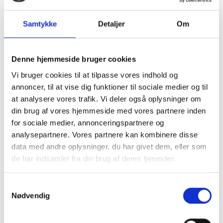
fryseblastocyster har mindre chance end friske
blastocyster?
Samtykke
Detaljer
Om
På forhånd tak for jeres svar!
Denne hjemmeside bruger cookies
Vi bruger cookies til at tilpasse vores indhold og
Svar:
annoncer, til at vise dig funktioner til sociale medier og til
Hej.
at analysere vores trafik. Vi deler også oplysninger om
din brug af vores hjemmeside med vores partnere inden
Det er glædeligt at det gik hurtigt at opnå første graviditet,
for sociale medier, annonceringspartnere og
og at I nu har fået en datter.
analysepartnere. Vores partnere kan kombinere disse
data med andre oplysninger, du har givet dem, eller som
Med hensyn til graviditets chancerne ved brug af friske
de har indsamlet fra din brug af deres tjenester.
eller optøede blastocyster, så er det generelt således, at
de fleste klinikker har helt ens graviditets rater.
Samtykkevalg
Nødvendig
Der synes også at være helt ens graviditets rater ved brug
af naturlig cyklus i forhold til en cyklus styret af Østradiol