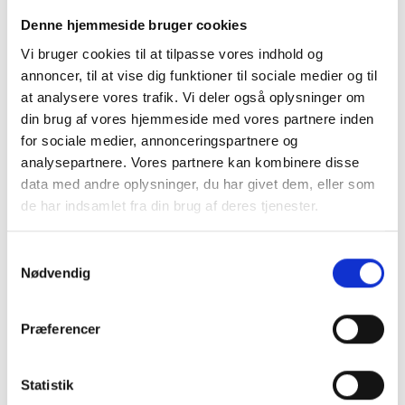
God fornøjelse!
Liv, identitet og relationer
Jeg er leder, arbejdsgiver eller HR
Denne hjemmeside bruger cookies
Fertilitet
Fjernelse af livmoderen
Juristens råd til dig med endometriose
v/Lone
Podcast
Vi bruger cookies til at tilpasse vores indhold og
Events
Jeg er kollega
Forskning
Lunau, jurist
Fertilitet
annoncer, til at vise dig funktioner til sociale medier og til
Erhvervssponsor
Litteratur og links
Del 1: Kost og endometriose
v/ Mia Schomacker,
Jeg er fagforening
at analysere vores trafik. Vi deler også oplysninger om
klinisk diætist med speciale i endometriose
Om os
din brug af vores hjemmeside med vores partnere inden
Fællesskab og events
Del 2
:
Kost og endometriose
v/ Mia Schomacker,
Jeg er jobcenter
for sociale medier, annonceringspartnere og
Nyheder
klinisk diætist med speciale i endometriose
analysepartnere. Vores partnere kan kombinere disse
FAQ
Forskning og samarbejde på tværs af
Medlemslogin
data med andre oplysninger, du har givet dem, eller som
landegrænser
v/Lone Hummelshøj, koordinator i
de har indsamlet fra din brug af deres tjenester.
Kontakt os
World Endometriosis Research Foundation
Endometriose og genetik
v/professor og genetiker
Samtykkevalg
Mette Nyegaard (GRATIS FOR ALLE)
Nødvendig
Sorg og endometriose
v/Jessie Egedal, fertilitets-
og sorgcoach
Ny med endo - hvad så nu?
v/ Anne Hovmøller,
Præferencer
daglig leder i Endometriose Fællesskabet
Seksualitet og endometriose
v/sexolog Rikke
Statistik
Pristed