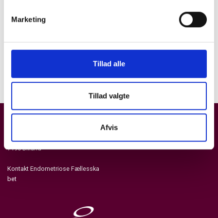
Diagnoseforsinkelse ved endometriose
v/medicinsk antropolog Mie Kusk Søndergaard
Marketing
Tillad alle
Tillad valgte
Afvis
Endometriose Fællesskabet
Gravhøjen 34
7190 Billund
Kontakt Endometriose Fællesska
bet