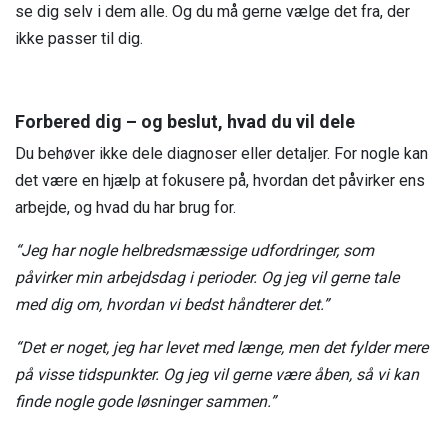
se dig selv i dem alle. Og du må gerne vælge det fra, der
Liv, identitet og relationer
Jeg er leder, arbejdsgiver eller HR
Fertilitet
ikke passer til dig.
Fjernelse af livmoderen
Podcast
Events
Jeg er kollega
Forskning
Fertilitet
Erhvervssponsor
Litteratur og links
Jeg er fagforening
Forbered dig – og beslut, hvad du vil dele
Om os
Fællesskab og events
Jeg er jobcenter
Du behøver ikke dele diagnoser eller detaljer. For nogle kan
Nyheder
det være en hjælp at fokusere på, hvordan det påvirker ens
FAQ
Medlemslogin
arbejde, og hvad du har brug for.
Kontakt os
“Jeg har nogle helbredsmæssige udfordringer, som
påvirker min arbejdsdag i perioder. Og jeg vil gerne tale
med dig om, hvordan vi bedst håndterer det.”
“Det er noget, jeg har levet med længe, men det fylder mere
på visse tidspunkter. Og jeg vil gerne være åben, så vi kan
finde nogle gode løsninger sammen.”