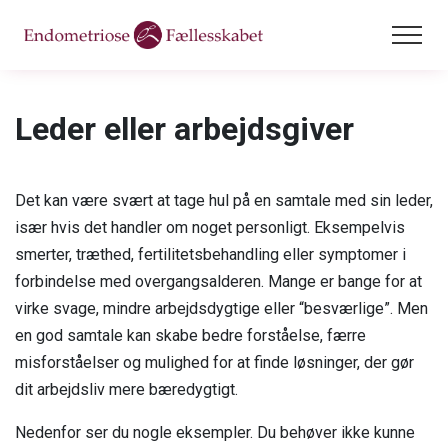
Endometriose
Leder eller arbejdsgiver
Endometriose
Adenomyose
Om endometriose
Adenomyose
Dysmenoré
Det kan være svært at tage hul på en samtale med sin leder,
Udvikling af endometriose
især hvis det handler om noget personligt. Eksempelvis
Om adenomyose
Dysmenoré
Mere viden
smerter, træthed, fertilitetsbehandling eller symptomer i
Symptomer
Årsager
forbindelse med overgangsalderen. Mange er bange for at
Hvad er menstruation
Mere viden
Arbejdslivet
virke svage, mindre arbejdsdygtige eller “besværlige”. Men
Vejen gennem udredning
Adenomyose og endometriose
Menstruation og smerter
Pårørende og fagpersoner
en god samtale kan skabe bedre forståelse, færre
Arbejdslivet
Donation
Diagnosticering
Symptomer
misforståelser og mulighed for at finde løsninger, der gør
Primær og sekundær dysmenoré
Krop & sundhed
Jeg lever med symptomer
dit arbejdsliv mere bæredygtigt.
Vejen til den rette behandling
Bliv medlem
Diagnose
Hvornår skal man reagere?
Rettigheder
Jeg er selvstændig
Nedenfor ser du nogle eksempler. Du behøver ikke kunne
Behandling
Behandling
Rådgivning