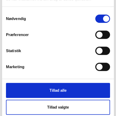
jer og mig i forhold til sygefravær. Jeg vil gerne høre, om vi
kan tale om den.”
Samtykkevalg
Nødvendig
“Jeg har læst om §56-ordningen. Det kunne måske være en
måde at håndtere fravær på uden, at det belaster jer
Præferencer
unødigt.”
“Jeg vil gerne tage en snak om, hvad der er muligt inden for
Statistik
rammerne. F.eks. hjemmearbejde, fleksibel mødetid eller
justering af opgaver i perioder.”
Marketing
Det er okay at tage samtalen i etaper
Tillad alle
Du behøver ikke fortælle alt på én gang. Du kan tage hul på
det i første omgang, og vende tilbage, hvis det føles mere
trygt over tid.
Tillad valgte