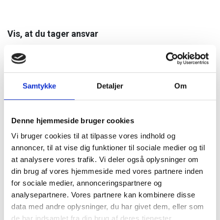
Vis, at du tager ansvar
Det kan give tryghed for lederen at høre, at du selv vil være
med til at finde løsninger. Formålet er at give dig støtte og
overblik, og ikke at presse dig til noget.
Samtykke
Detaljer
Om
“Jeg deler det her med dig, fordi jeg gerne vil sikre, at vi kan
finde en god løsning sammen. Og fordi jeg fortsat gerne vil
Denne hjemmeside bruger cookies
bidrage, så godt jeg kan.”
Vi bruger cookies til at tilpasse vores indhold og
annoncer, til at vise dig funktioner til sociale medier og til
at analysere vores trafik. Vi deler også oplysninger om
Brug en §56 som støtte
din brug af vores hjemmeside med vores partnere inden
Hvis du ofte er fraværende pga. helbred, er det muligt at
for sociale medier, annonceringspartnere og
nævne §56-aftale.
analysepartnere. Vores partnere kan kombinere disse
data med andre oplysninger, du har givet dem, eller som
“Der findes en ordning, som kan gøre det nemmere for både
de har indsamlet fra din brug af deres tjenester.