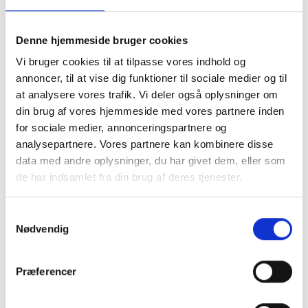
kontaktoplysninger.
Denne hjemmeside bruger cookies
4a Honorar til forpersonen
Vi bruger cookies til at tilpasse vores indhold og
Bestyrelsen kan ved simpelt flertal beslutte at yde honorar
annoncer, til at vise dig funktioner til sociale medier og til
til forpersonen efter skriftlig og begrundet indstilling fra et
at analysere vores trafik. Vi deler også oplysninger om
bestyrelsesmedlem.
din brug af vores hjemmeside med vores partnere inden
for sociale medier, annonceringspartnere og
Forpersonen deltager ikke i behandlingen af punktet eller i
analysepartnere. Vores partnere kan kombinere disse
afstemningen om eget honorar.
data med andre oplysninger, du har givet dem, eller som
de har indsamlet fra din brug af deres tjenester.
Honoraret skal fastsættes med afsæt i tidsforbrug for
konkrete opgaver og ikke i ansvar, og kan højst udgøre
Samtykkevalg
50.000 kr. pr. regnskabsår uanset antallet af opgaver.
Nødvendig
Ændringerne til vedtægterne blev vedtaget
Præferencer
5 Medlemskontingent
Bestyrelsen fastsætter beløb på medlemskontingenter,