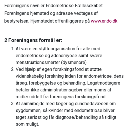
Liv, identitet og relationer
Foreningens navn er Endometriose Fællesskabet.
Jeg er leder, arbejdsgiver eller HR
Fertilitet
Fjernelse af livmoderen
Foreningens hjemsted og adresse vedtages af
Podcast
Events
Jeg er kollega
Forskning
bestyrelsen. Hjemstedet offentliggøres på
www.endo.dk
Fertilitet
Erhvervssponsor
Litteratur og links
Jeg er fagforening
Om os
Fællesskab og events
2 Foreningens formål er:
Jeg er jobcenter
Nyheder
At være en støtteorganisation for alle med
FAQ
endometriose og adenomyose samt svære
Medlemslogin
menstruationssmerter (dysmenoré).
Kontakt os
Ved hjælp af egen forskningsfond at støtte
videnskabelig forskning inden for endometriose, dens
årsag, forebyggelse og behandling. Legatmodtagere
betaler ikke administrationsgebyr eller moms af
midler uddelt fra foreningens forskningsfond.
At samarbejde med læger og sundhedsvæsen om
sygdommen, så kvinder med endometriose bliver
taget seriøst og får diagnose/behandling så tidligt
som muligt.