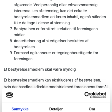
afgørende. Ved personlig eller erhvervsmæssig
interesse i en afstemning, kan det enkelte
bestyrelsesmedlem erklæres inhabil, og må således
ikke deltage i denne afstemning.
Bestyrelsen er forsikret i relation til foreningens
midler.
Ansættelser og afskedigelser besluttes af
bestyrelsen.
Formand og kasserer er tegningsberettigede for
foreningen.
Et bestyrelsesmedlem skal være myndig.
Et bestyrelsesmedlem kan ekskluderes af bestyrelsen,
hvis der handles i direkte modstrid med foreningens formål.
2/3 af bestyrelsen skal stemme for, før ekskludering kan
finde sted.
Samtykke
Detaljer
Om
Bestyrelsen kan ikke holdes ansvarlig for mangelfulde