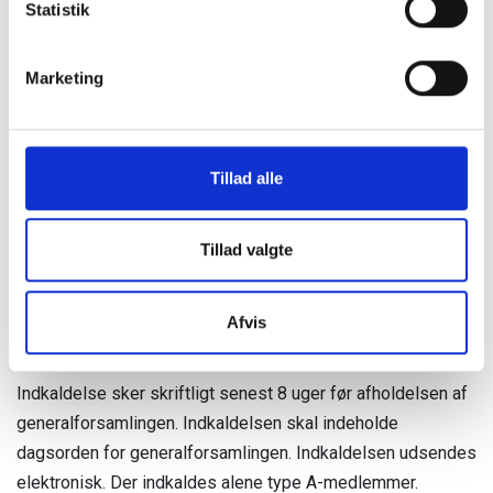
Statistik
som findes på www.endo.dk.
6 Generalforsamling
Marketing
Generalforsamlingen er foreningens øverste myndighed.
Generalforsamlingen kan, hvor andet ikke
vedtægtsmæssigt er fastslået, ved simpel stemmeflerhed
Tillad alle
blandt de fremmødte, træffe beslutning i alle de af
foreningens anliggender, der er opført på dagsordenen.
Ordinær generalforsamling holdes i hvert års 4. Kvartal.
Tillad valgte
Tid og sted fastsættes af bestyrelsen.
Generalforsamlingen kan holdes fysisk eller online, formen
Afvis
meddeles i indkaldelsen.
Indkaldelse sker skriftligt senest 8 uger før afholdelsen af
generalforsamlingen. Indkaldelsen skal indeholde
dagsorden for generalforsamlingen. Indkaldelsen udsendes
elektronisk. Der indkaldes alene type A-medlemmer.